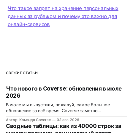
Что такое запрет на хранение персональных
данных за рубежом и почему это важно для
онлайн-сервисов
СВЕЖИЕ СТАТЬИ
Что нового в Coverse: обновления в июле
2026
В июле мы выпустили, пожалуй, самое большое
обновление за всё время. Coverse заметно
преобразился внешне и серьёзно прибавил внутри:
Автор: Команда Coverse
03 авг. 2026
появились сводные таблицы, публичный API с
Сводные таблицы: как из 40000 строк за
интеграциями и большое количество улучшений в