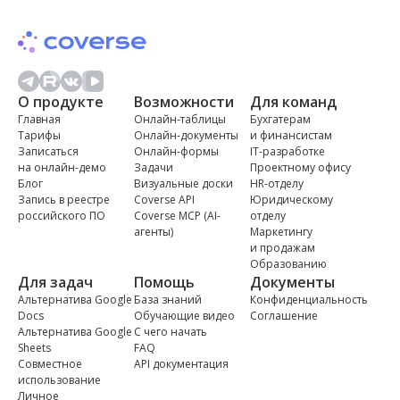
О продукте
Возможности
Для команд
Главная
Онлайн-таблицы
Бухгатерам
Тарифы
Онлайн-документы
и финансистам
Записаться
Онлайн-формы
IT-разработке
на онлайн-демо
Задачи
Проектному офису
Блог
Визуальные доски
HR-отделу
Запись в реестре
Coverse API
Юридическому
российского ПО
Coverse MCP (AI-
отделу
агенты)
Маркетингу
и продажам
Образованию
Для задач
Помощь
Документы
Альтернатива Google
База знаний
Конфиденциальность
Docs
Обучающие видео
Соглашение
Альтернатива Google
С чего начать
Sheets
FAQ
Совместное
API документация
использование
Личное