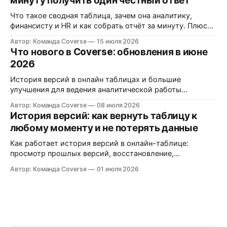
минуту получить один честный ответ
графиках и документах.
Что такое сводная таблица, зачем она аналитику,
финансисту и HR и как собрать отчёт за минуту. Плюс
требования 152-ФЗ к данным сотрудников и клиентов
Автор: Команда Coverse
15 июля 2026
Что нового в Coverse: обновления в июне
2026
История версий в онлайн таблицах и большие
улучшения для ведения аналитической работы
финансоыми менеджерами, аналитиками,
Автор: Команда Coverse
08 июля 2026
маркетологами
История версий: как вернуть таблицу к
любому моменту и не потерять данные
Как работает история версий в онлайн-таблице:
просмотр прошлых версий, восстановление,
именованные контрольные точки и кто что менял.
Автор: Команда Coverse
01 июля 2026
Разбираем на практике