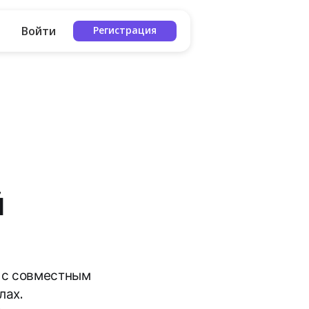
Войти
Регистрация
й
ц с совместным
лах.