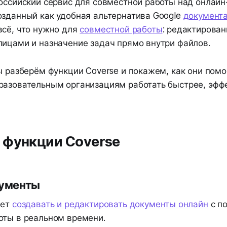
российский сервис для совместной работы над онлай
озданный как удобная альтернатива Google
документ
всё, что нужно для
совместной работы
: редактирован
лицами и назначение задач прямо внутри файлов.
мы разберём функции Coverse и покажем, как они пом
разовательным организациям работать быстрее, эфф
 функции Coverse
ументы
яет
создавать и редактировать документы онлайн
с п
оты в реальном времени.