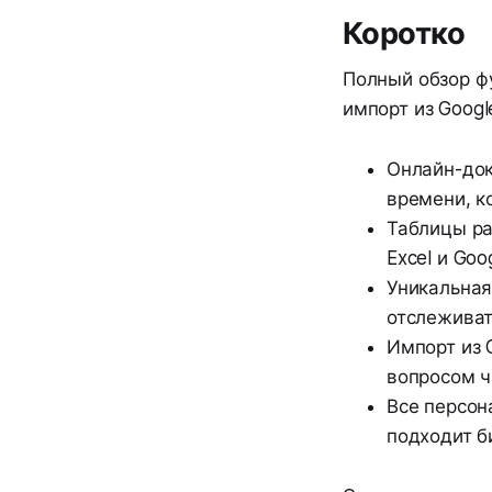
Коротко
Полный обзор ф
импорт из Googl
Онлайн-до
времени, к
Таблицы ра
Excel и Goo
Уникальная
отслеживат
Импорт из 
вопросом ч
Все персон
подходит б