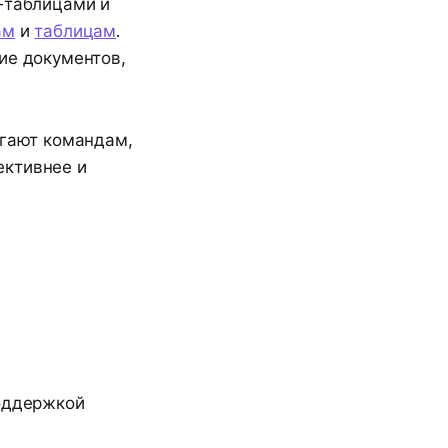
н-таблицами и
ам
и
таблицам
.
ие документов,
огают командам,
ективнее и
оддержкой