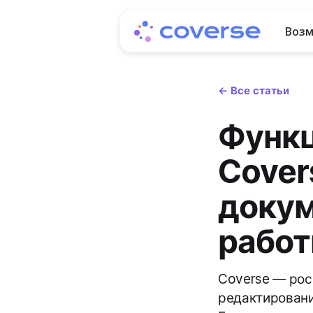
Воз
← Все статьи
Функц
Cover
докум
рабо
Coverse — рос
редактировани