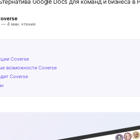
ьтернатива Google Docs для команд и бизнеса в 
Coverse
5
—
4 мин. чтения
ции Coverse
ые возможности Coverse
одит Coverse
сы