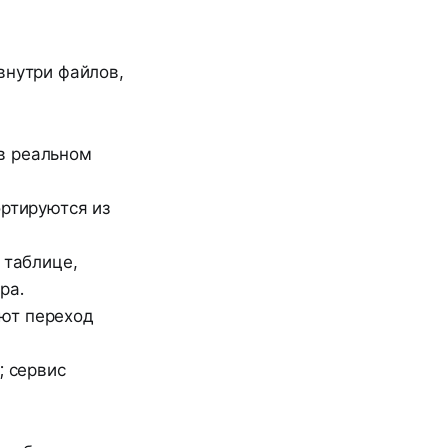
внутри файлов,
в реальном
ртируются из
 таблице,
ра.
ают переход
; сервис