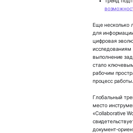
Тренд подт
возможност
Еще несколько 
для информации
цифровая эволю
исследованиям 
выполнение зада
стало ключевым
рабочим простра
процесс работы
Глобальный тре
место инструмен
«Collaborative 
свидетельствуе
документ-ориен