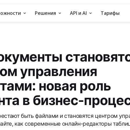
можности
Решения
API и AI
Тарифы
окументы становят
ом управления
тами: новая роль
нта в бизнес-проце
естают быть файлами и становятся центром упр
найте, как современные онлайн-редакторы табли