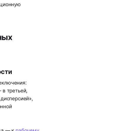
ационную
ных
ости
еключения:
 в третьей,
 дисперсией»,
онной
ща — к
рабочему