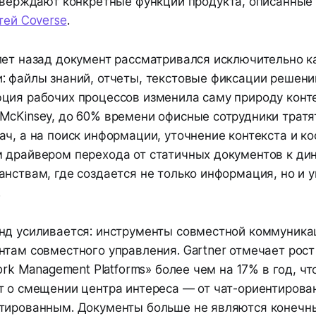
верждают конкретные функции продукта, описанные 
ей Coverse
.
лет назад документ рассматривалcя исключительно к
: файлы знаний, отчеты, текстовые фиксации решени
ция рабочих процессов изменила саму природу конте
McKinsey, до 60% времени офисные сотрудники тратя
ч, а на поиск информации, уточнение контекста и к
 драйвером перехода от статичных документов к д
нствам, где создается не только информация, но и 
.
нд усиливается: инструменты совместной коммуника
там совместного управления. Gartner отмечает рост
Work Management Platforms» более чем на 17% в год, чт
т о смещении центра интереса — от чат-ориентирова
тированным. Документы больше не являются конечн