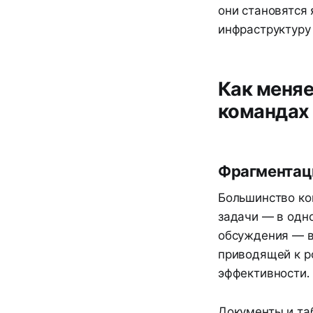
они становятся
инфраструктуру
Как меняе
командах
Фрагментац
Большинство ко
задачи — в одно
обсуждения — в 
приводящей к р
эффективности.
Документы и та