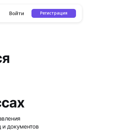
Войти
Регистрация
ся
ссах
авления
ц и документов