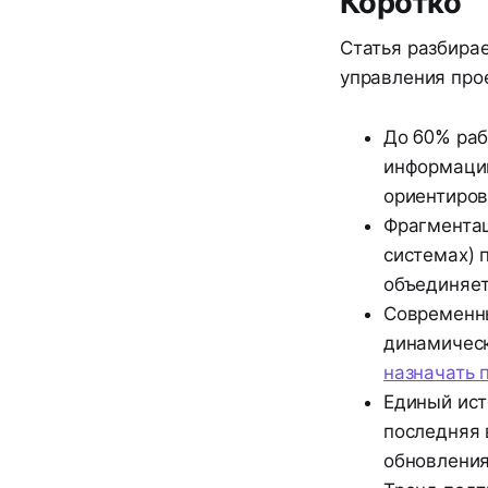
Коротко
Статья разбирае
управления про
До 60% раб
информации
ориентиров
Фрагментац
системах) 
объединяет 
Современны
динамическ
назначать 
Единый ист
последняя 
обновления