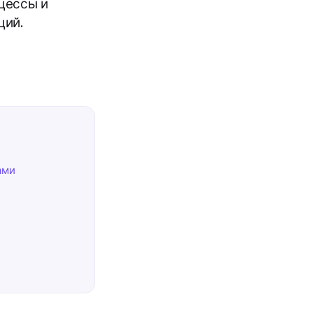
цессы и
ций.
ами