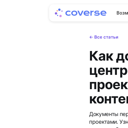
Воз
← Все статьи
Как д
центр
проек
конте
Документы пер
проектами. Уз