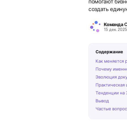
помогают бизн
создать едину
Команда 
15 дек. 202
Содержание
Как меняется 
Почему именно
Эволюция доку
Практическая 
Тенденции на 
Вывод
Частые вопро