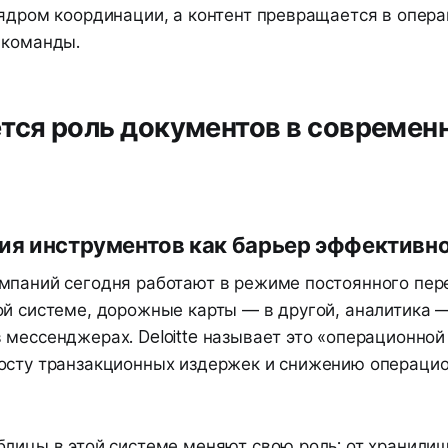
 ядром координации, а контент превращается в опер
 команды.
тся роль документов в современ
ия инструментов как барьер эффективн
мпаний сегодня работают в режиме постоянного пер
й системе, дорожные карты — в другой, аналитика —
мессенджерах. Deloitte называет это «операционной
осту транзакционных издержек и снижению операци
блицы в этой системе меняют свою роль: от хранили