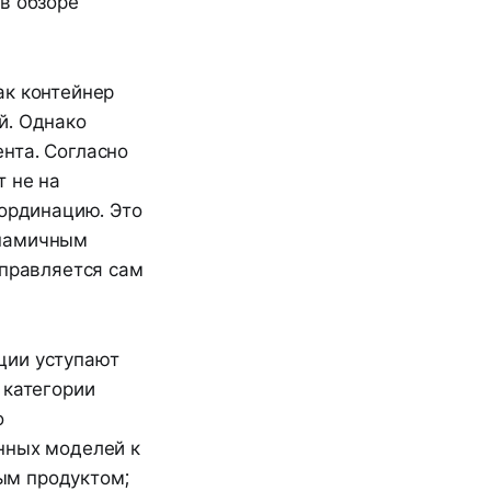
в обзоре
ак контейнер
й. Однако
нта. Согласно
т не на
оординацию. Это
инамичным
управляется сам
ции уступают
 категории
о
нных моделей к
ым продуктом;