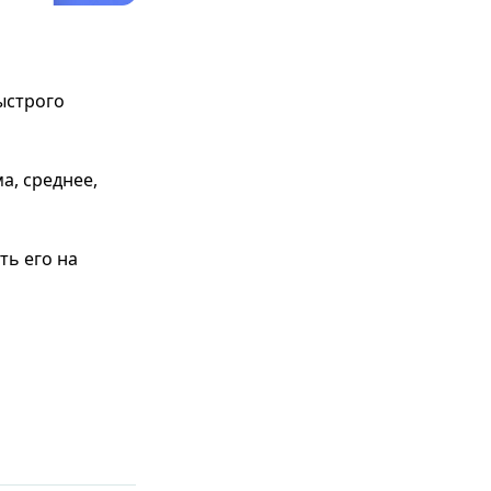
ыстрого
а, среднее,
ть его на