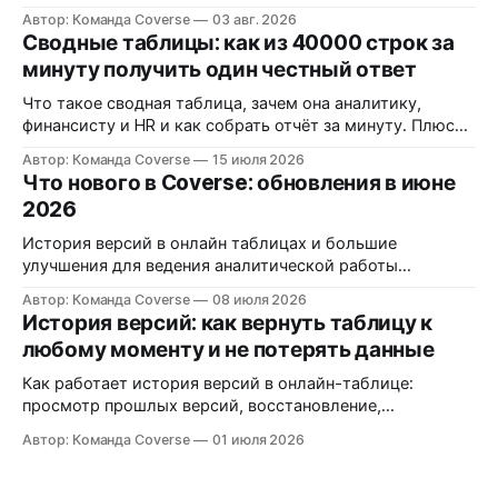
преобразился внешне и серьёзно прибавил внутри:
Автор: Команда Coverse
03 авг. 2026
появились сводные таблицы, публичный API с
Сводные таблицы: как из 40000 строк за
интеграциями и большое количество улучшений в
минуту получить один честный ответ
графиках и документах.
Что такое сводная таблица, зачем она аналитику,
финансисту и HR и как собрать отчёт за минуту. Плюс
требования 152-ФЗ к данным сотрудников и клиентов
Автор: Команда Coverse
15 июля 2026
Что нового в Coverse: обновления в июне
2026
История версий в онлайн таблицах и большие
улучшения для ведения аналитической работы
финансоыми менеджерами, аналитиками,
Автор: Команда Coverse
08 июля 2026
маркетологами
История версий: как вернуть таблицу к
любому моменту и не потерять данные
Как работает история версий в онлайн-таблице:
просмотр прошлых версий, восстановление,
именованные контрольные точки и кто что менял.
Автор: Команда Coverse
01 июля 2026
Разбираем на практике