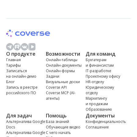
О продукте
Возможности
Для команд
Главная
Онлайн-таблицы
Бухгатерам
Тарифы
Онлайн-документы
и финансистам
Записаться
Онлайн-формы
IT-разработке
на онлайн-демо
Задачи
Проектному офису
Блог
Визуальные доски
HR-отделу
Запись в реестре
Coverse API
Юридическому
российского ПО
Coverse MCP (AI-
отделу
агенты)
Маркетингу
и продажам
Образованию
Для задач
Помощь
Документы
Альтернатива Google
База знаний
Конфиденциальность
Docs
Обучающие видео
Соглашение
Альтернатива Google
С чего начать