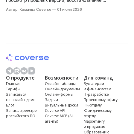
просмотр прошлых версий, восстановление,
именованные контрольные точки и кто что менял.
Автор: Команда Coverse
01 июля 2026
Разбираем на практике
О продукте
Возможности
Для команд
Главная
Онлайн-таблицы
Бухгатерам
Тарифы
Онлайн-документы
и финансистам
Записаться
Онлайн-формы
IT-разработке
на онлайн-демо
Задачи
Проектному офису
Блог
Визуальные доски
HR-отделу
Запись в реестре
Coverse API
Юридическому
российского ПО
Coverse MCP (AI-
отделу
агенты)
Маркетингу
и продажам
Образованию