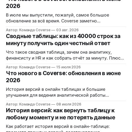
2026
В июле мы выпустили, пожалуй, самое большое
обновление за всё время. Coverse заметно
преобразился внешне и серьёзно прибавил внутри:
Автор: Команда Coverse
03 авг. 2026
появились сводные таблицы, публичный API с
Сводные таблицы: как из 40000 строк за
интеграциями и большое количество улучшений в
минуту получить один честный ответ
графиках и документах.
Что такое сводная таблица, зачем она аналитику,
финансисту и HR и как собрать отчёт за минуту. Плюс
требования 152-ФЗ к данным сотрудников и клиентов
Автор: Команда Coverse
15 июля 2026
Что нового в Coverse: обновления в июне
2026
История версий в онлайн таблицах и большие
улучшения для ведения аналитической работы
финансоыми менеджерами, аналитиками,
Автор: Команда Coverse
08 июля 2026
маркетологами
История версий: как вернуть таблицу к
любому моменту и не потерять данные
Как работает история версий в онлайн-таблице: